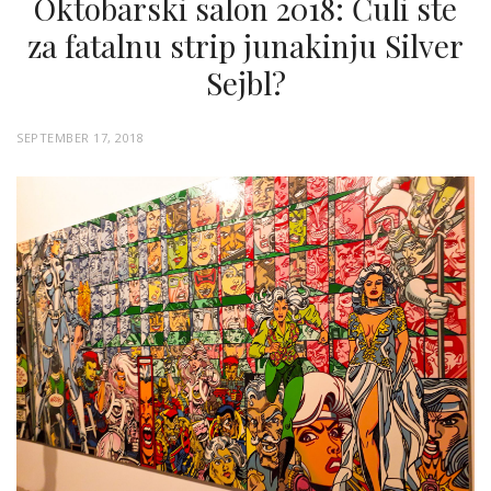
Oktobarski salon 2018: Čuli ste
za fatalnu strip junakinju Silver
Sejbl?
P
SEPTEMBER 17, 2018
O
S
T
E
D
O
N