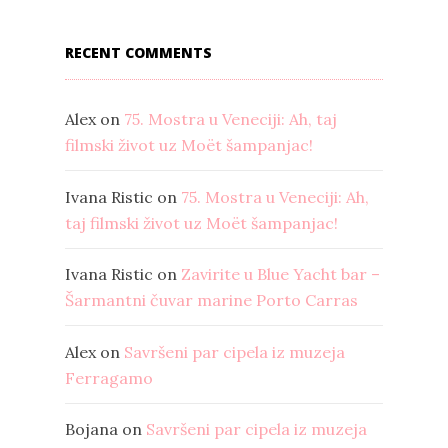
RECENT COMMENTS
Alex
on
75. Mostra u Veneciji: Ah, taj
filmski život uz Moët šampanjac!
Ivana Ristic
on
75. Mostra u Veneciji: Ah,
taj filmski život uz Moët šampanjac!
Ivana Ristic
on
Zavirite u Blue Yacht bar –
Šarmantni čuvar marine Porto Carras
Alex
on
Savršeni par cipela iz muzeja
Ferragamo
Bojana
on
Savršeni par cipela iz muzeja