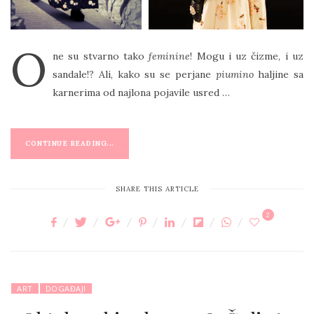
O
ne su stvarno tako
feminine
! Mogu i uz čizme, i uz
sandale!? Ali, kako su se perjane
piumino
haljine sa
karnerima od najlona pojavile usred …
CONTINUE READING...
SHARE THIS ARTICLE
2
ART
DOGAĐAJI