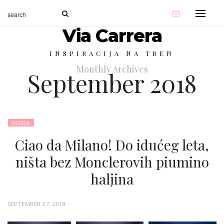
Via Carrera
INSPIRACIJA NA TREN
Monthly Archives
September 2018
MODA
Ciao da Milano! Do idućeg leta,
ništa bez Monclerovih piumino
haljina
P
SEPTEMBER 27, 2018
O