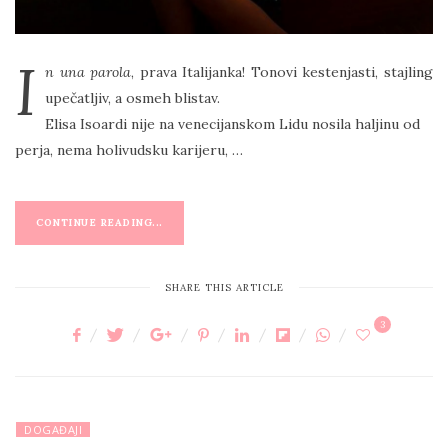
I
n una parola
, prava Italijanka! Tonovi kestenjasti, stajling
upečatljiv, a osmeh blistav.
Elisa Isoardi nije na venecijanskom Lidu nosila haljinu od
perja, nema holivudsku karijeru, …
CONTINUE READING...
SHARE THIS ARTICLE
3
DOGAĐAJI