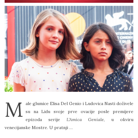
M
ale glumice Elisa Del Genio i Ludovica Nasti doživele
su na Lidu svoje prve ovacije posle premijere
epizoda serije
L’Amica Geniale
, u okviru
venecijanske Mostre. U pratnji …