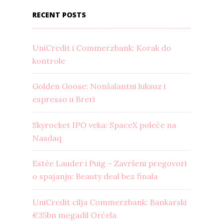
RECENT POSTS
UniCredit i Commerzbank: Korak do
kontrole
Golden Goose: Nonšalantni luksuz i
espresso u Breri
Skyrocket IPO veka: SpaceX poleće na
Nasdaq
Estée Lauder i Puig – Završeni pregovori
o spajanju: Beauty deal bez finala
UniCredit cilja Commerzbank: Bankarski
€35bn megadil Orćela