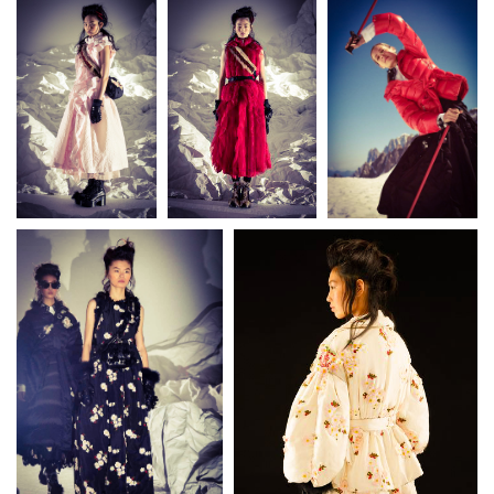
S
T
E
D
O
N