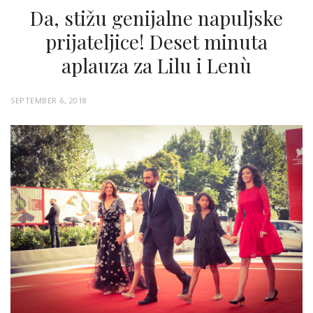
Da, stižu genijalne napuljske
prijateljice! Deset minuta
aplauza za Lilu i Lenù
P
SEPTEMBER 6, 2018
O
S
T
E
D
O
N