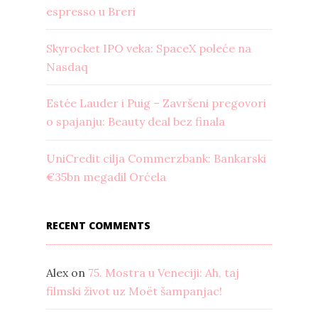
espresso u Breri
Skyrocket IPO veka: SpaceX poleće na
Nasdaq
Estée Lauder i Puig – Završeni pregovori
o spajanju: Beauty deal bez finala
UniCredit cilja Commerzbank: Bankarski
€35bn megadil Orćela
RECENT COMMENTS
Alex
on
75. Mostra u Veneciji: Ah, taj
filmski život uz Moët šampanjac!