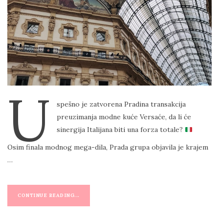
T
E
D
O
N
U
spešno je zatvorena Pradina transakcija
preuzimanja modne kuće Versaće, da li će
sinergija Italijana biti una forza totale?
Osim finala modnog mega-dila, Prada grupa objavila je krajem
…
CONTINUE READING...