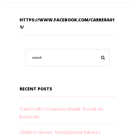
HTTPS://WWW.FACEBOOK.COM/CARRERA01
1/
RECENT POSTS
UniCredit i Commerzbank: Korak do
kontrole
Golden Goose: Nonšalantni luksuz i