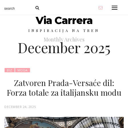
Via Carrera
INSPIRACIJA NA TREN
Monthly Archives
December 2025
BIZ
MODA
Zatvoren Prada-Versaće dil:
Forza totale za italijansku modu
P
DECEMBER 24, 2025
O
S