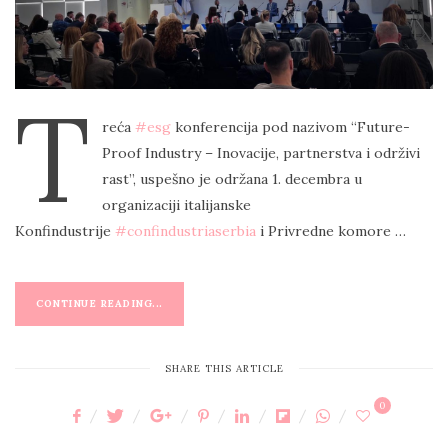
N
T
reća
#esg
konferencija pod nazivom “Future-
Proof Industry – Inovacije, partnerstva i održivi
rast”, uspešno je održana 1. decembra u
organizaciji italijanske
Konfindustrije
#confindustriaserbia
i Privredne komore …
CONTINUE READING...
SHARE THIS ARTICLE
0