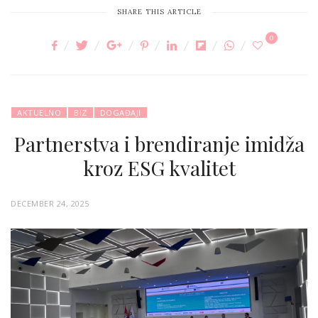
SHARE THIS ARTICLE
0
AKTUELNO
BIZ
DOGAĐAJI
Partnerstva i brendiranje imidža
kroz ESG kvalitet
P
DECEMBER 24, 2025
O
S
T
E
D
O