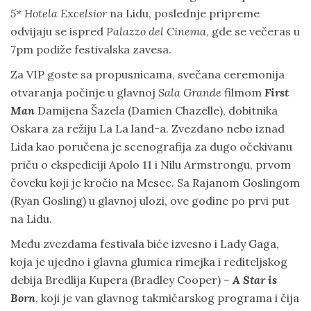
5* Hotela Excelsior
na Lidu, poslednje pripreme
odvijaju se ispred
Palazzo del Cinema
, gde se večeras u
7pm podiže festivalska zavesa.
Za VIP goste sa propusnicama, svečana ceremonija
otvaranja počinje u glavnoj
Sala Grande
filmom
First
Man
Damijena Šazela (Damien Chazelle), dobitnika
Oskara za režiju La La land-a. Zvezdano nebo iznad
Lida kao poručena je scenografija za dugo očekivanu
priču o ekspediciji Apolo 11 i Nilu Armstrongu, prvom
čoveku koji je kročio na Mesec. Sa Rajanom Goslingom
(Ryan Gosling) u glavnoj ulozi, ove godine po prvi put
na Lidu.
Među zvezdama festivala biće izvesno i Lady Gaga,
koja je ujedno i glavna glumica rimejka i rediteljskog
debija Bredlija Kupera (Bradley Cooper) –
A Star is
Born
, koji je van glavnog takmičarskog programa i čija