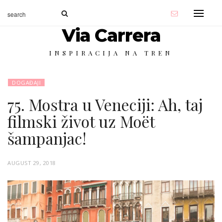
Via Carrera
INSPIRACIJA NA TREN
DOGAĐAJI
75. Mostra u Veneciji: Ah, taj
filmski život uz Moët
šampanjac!
P
AUGUST 29, 2018
O
S
T
E