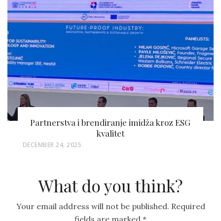
Partnerstva i brendiranje imidža kroz ESG
kvalitet
P
DECEMBER 24, 2025
O
S
What do you think?
T
E
Your email address will not be published.
Required
D
fields are marked
*