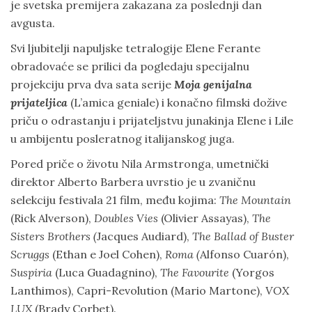
je svetska premijera zakazana za poslednji dan
avgusta.
Svi ljubitelji napuljske tetralogije Elene Ferante
obradovaće se prilici da pogledaju specijalnu
projekciju prva dva sata serije
Moja genijalna
prijateljica
(L’amica geniale) i konačno filmski dožive
priču o odrastanju i prijateljstvu junakinja Elene i Lile
u ambijentu posleratnog italijanskog juga.
Pored priče o životu Nila Armstronga, umetnički
direktor Alberto Barbera uvrstio je u zvaničnu
selekciju festivala 21 film, među kojima:
The Mountain
(Rick Alverson),
Doubles Vies
(Olivier Assayas),
The
Sisters Brothers (
Jacques Audiard),
The Ballad of Buster
Scruggs
(Ethan e Joel Cohen),
Roma (
Alfonso Cuarón),
Suspiria
(Luca Guadagnino),
The Favourite
(Yorgos
Lanthimos), Capri-Revolution (Mario Martone),
VOX
LUX
(Brady Corbet).