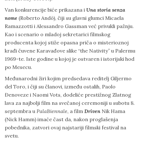
Van konkurencije biće prikazana i
Una storia senza
nome
(Roberto Andò), čiji su glavni glumci Micaela
Ramazzotti i Alessandro Gassman već privukli pažnju.
Kao i scenario o mladoj sekretarici filmskog
producenta kojoj stiže opasna priča o misterioznoj
krađi čuvene Karavađove slike “the Nativity” u Palermu
1969-te. Iste godine u kojoj je ostvaren i istorijski hod
po Mesecu.
Međunarodni žiri kojim predsedava reditelj Giljermo
del Toro, i čiji su članovi, između ostalih, Paolo
Đenoveze i Naomi Vots, dodeliće prestižnog Zlatnog
lava za najbolji film na svečanoj ceremoniji u subotu 8.
septembra u
PalaBiennale
, a film
Driven
Nik Hama
(Nick Hamm) imaće čast da, nakon proglašenja
pobednika, zatvori ovaj najstariji filmski festival na
svetu.