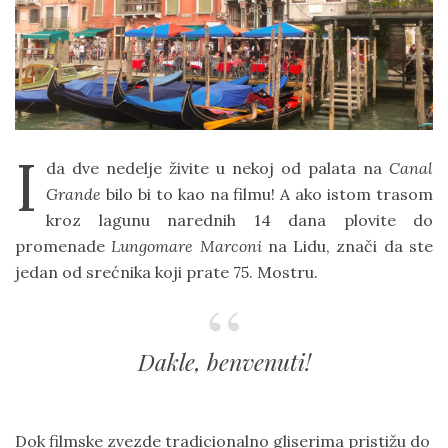
D
O
N
I
da dve nedelje živite u nekoj od palata na
Canal
Grande
bilo bi to kao na filmu! A ako istom trasom
kroz lagunu narednih 14 dana plovite do
promenade
Lungomare Marconi
na Lidu, znači da ste
jedan od srećnika koji prate 75. Mostru.
Dakle, benvenuti!
Dok filmske zvezde tradicionalno gliserima pristižu do