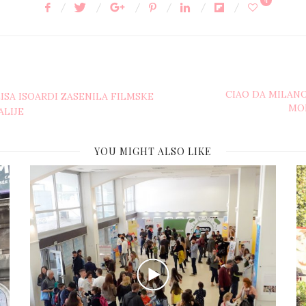
4
CIAO DA MILANO
ISA ISOARDI ZASENILA FILMSKE
MO
ALIJE
YOU MIGHT ALSO LIKE