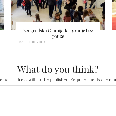
Da, stižu genijalne napuljske
prijateljice! Deset minuta aplauza za
Lilu i Lenù
P
SEPTEMBER 6, 2018
O
S
What do you think?
T
E
email address will not be published.
Required fields are m
D
O
N