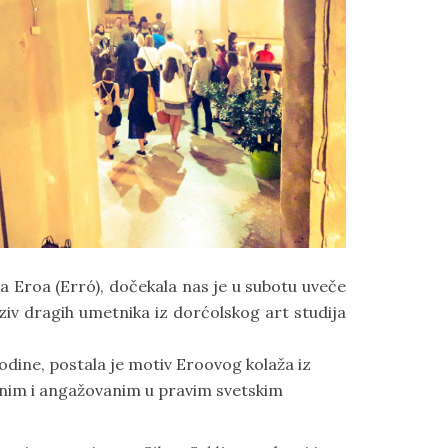
a Eroa (Erró), dočekala nas je u subotu uveče
v dragih umetnika iz dorćolskog art studija
odine, postala je motiv Eroovog kolaža iz
žnim i angažovanim u pravim svetskim