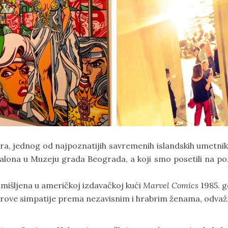
ara, jednog od najpoznatijih savremenih islandskih umetnik
ona u Muzeju grada Beograda, a koji smo posetili na pozi
 osmišljena u američkoj izdavačkoj kući
Marvel Comics
1985. g
torove simpatije prema nezavisnim i hrabrim ženama, odva