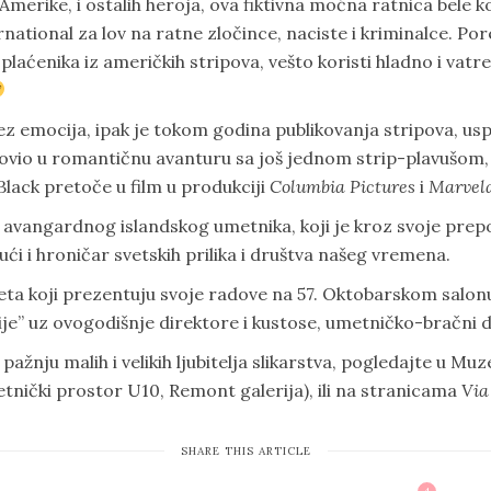
erike, i ostalih heroja, ova fiktivna moćna ratnica bele 
ational za lov na ratne zločince, naciste i kriminalce. Po
laćenika iz američkih stripova, vešto koristi hladno i vatre
 emocija, ipak je tokom godina publikovanja stripova, us
plovio u romantičnu avanturu sa još jednom strip-plavušom,
lack pretoče u film u produkciji
Columbia Pictures
i
Marvel
za avangardnog islandskog umetnika, koji je kroz svoje prepo
i i hroničar svetskih prilika i društva našeg vremena.
veta koji prezentuju svoje radove na 57. Oktobarskom salon
je” uz ovogodišnje direktore i kustose, umetničko-bračni d
pažnju malih i velikih ljubitelja slikarstva, pogledajte u M
tnički prostor U10, Remont galerija), ili na stranicama
Via
SHARE THIS ARTICLE