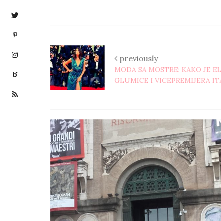
previously
MODA SA MOSTRE: KAKO JE EL
GLUMICE I VICEPREMIJERA IT