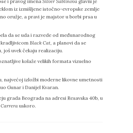
kose i pravog imena
Silver Sablinova
glavni je
reklom iz izmišljene istočno-evropske zemlje
no oružje, a pravi je majstor u borbi prsa u
pela da se uda i razvede od međunarodnog
 kradljivicom
Black Cat,
a planovi da se
a
, još uvek čekaju realizaciju.
znatljive kolaže velikih formata vizuelno
u, najvećoj izložbi moderne likovne umetnosti
uo Gunar i Danijel Kvaran.
uzeju grada Beograda na adresi Resavska 40b, u
 Carrera
uskoro.