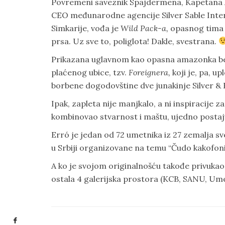
Povremeni saveznik Spajdermena, Kapetana Am
CEO međunarodne agencije Silver Sable Intern
Simkarije, vođa je
Wild Pack-a,
opasnog tima p
prsa. Uz sve to, poliglota! Dakle, svestrana.
Prikazana uglavnom kao opasna amazonka bez
plaćenog ubice, tzv.
Foreignera,
koji je, pa, u
borbene dogodovštine dve junakinje Silver & B
Ipak, zapleta nije manjkalo, a ni inspiracije 
kombinovao stvarnost i maštu, ujedno postajuć
Erró je jedan od 72 umetnika iz 27 zemalja s
u Srbiji organizovane na temu “Čudo kakofoni
A ko je svojom originalnošću takođe privukao 
ostala 4 galerijska prostora (KCB, SANU, Ume