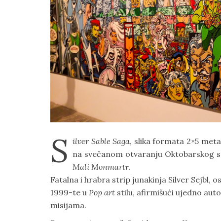
S
ilver Sable Saga
, slika formata 2×5 met
na svečanom otvaranju Oktobarskog sal
Mali Monmartr
.
Fatalna i hrabra strip junakinja Silver Sejbl,
1999-te u
Pop art
stilu, afirmišući ujedno au
misijama.