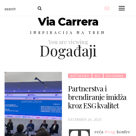
Via Carrera
INSPIRACIJA NA TREN
You are viewing
Događaji
AKTUELNO
BIZ
DOGAĐAJI
Partnerstva i
brendiranje imidža
kroz ESG kvalitet
P
DECEMBER 24, 2025
O
reća
#esg
konfer
S