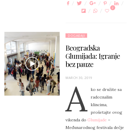
2
DOGAĐAJI
Beogradska
Glumijada: Igranje
bez pauze
P
MARCH 30, 2019
A
O
ko se družite sa
S
radoznalim
T
klincima,
E
prošetajte ovog
D
vikenda do
Glumijade
–
O
Međunarodnog festivala dečje
N