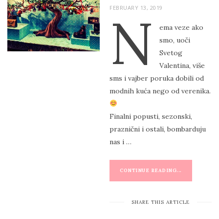
P
FEBRUARY 13, 2019
N
O
ema veze ako
S
smo, uoči
T
Svetog
E
Valentina, više
D
sms i vajber poruka dobili od
O
modnih kuća nego od verenika.
N
Finalni popusti, sezonski,
praznični i ostali, bombarduju
nas i …
CONTINUE READING...
SHARE THIS ARTICLE