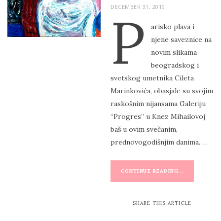
P
DECEMBER 31, 2019
P
O
arisko plava i
S
njene saveznice na
T
novim slikama
E
beogradskog i
D
svetskog umetnika Cileta
O
Marinkovića, obasjale su svojim
N
raskošnim nijansama Galeriju
“Progres” u Knez Mihailovoj
baš u ovim svečanim,
prednovogodišnjim danima. …
CONTINUE READING...
SHARE THIS ARTICLE