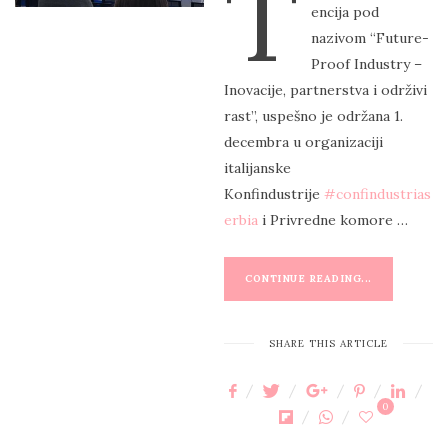
T
encija pod
T
nazivom “Future-
E
Proof Industry –
D
Inovacije, partnerstva i održivi
O
rast”, uspešno je održana 1.
N
decembra u organizaciji
italijanske
Konfindustrije
#confindustrias
erbia
i Privredne komore …
CONTINUE READING...
SHARE THIS ARTICLE
0