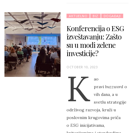
AKTUELNO
BIZ
DOGAĐAJI
Konferencija o ESG
izveštavanju: Zašto
su u modi zelene
investicije?
P
OCTOBER 10, 2023
K
O
ao
S
pravi
buzzword
o
T
vih dana, a u
E
svetlu strategije
D
održivog razvoja, kruži u
O
poslovnim krugovima priča
N
o
ESG
inicijativama,