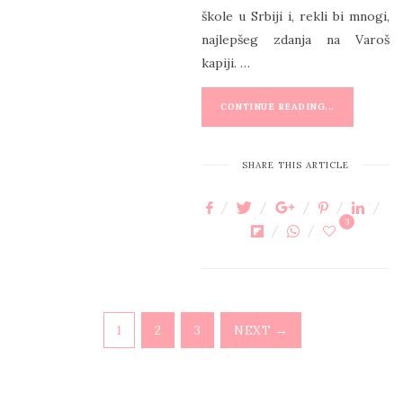
O
škole u Srbiji i, rekli bi mnogi,
N
najlepšeg zdanja na Varoš
kapiji. …
CONTINUE READING...
SHARE THIS ARTICLE
3
1
2
3
NEXT →