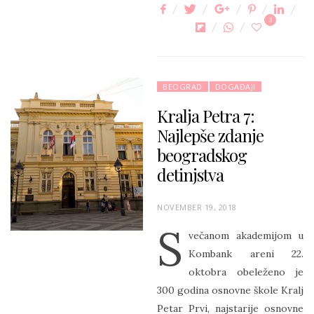
3
BEOGRAD
DOGAĐAJI
Kralja Petra 7:
Najlepše zdanje
beogradskog
detinjstva
P
NOVEMBER 19, 2018
O
S
večanom akademijom u
S
Kombank areni 22.
T
oktobra obeleženo je
E
300 godina osnovne škole Kralj
D
Petar Prvi, najstarije osnovne