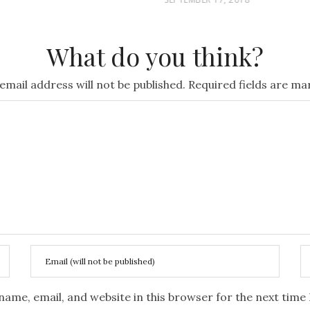
O
S
What do you think?
T
E
email address will not be published.
Required fields are m
D
O
N
name, email, and website in this browser for the next tim