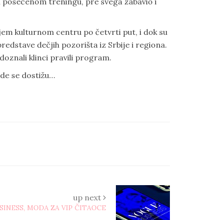
om posećenom treningu, pre svega zabavio i
m kulturnom centru po četvrti put, i dok su
 predstave dečjih pozorišta iz Srbije i regiona.
doznali klinci pravili program.
ezde se dostižu…
up next
INESS, MODA ZA VIP ČITAOCE