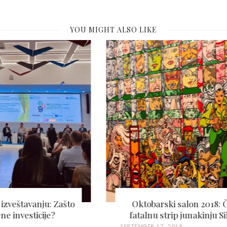
YOU MIGHT ALSO LIKE
Oktobarski salon 2018: Čuli ste za
fatalnu strip junakinju Silver Sejbl?
P
SEPTEMBER 17, 2018