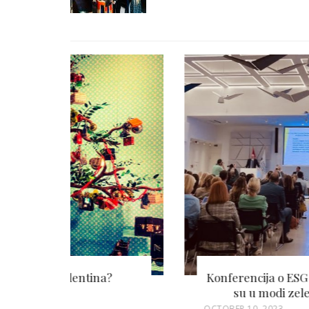
Konferencija o ESG izveštavanju: Zašto
su u modi zelene investicije?
P
OCTOBER 10, 2023