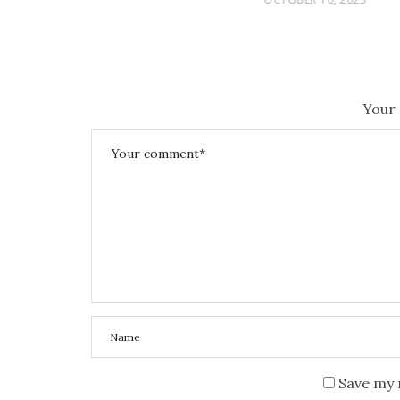
O
S
T
E
Your 
D
O
N
Save my 