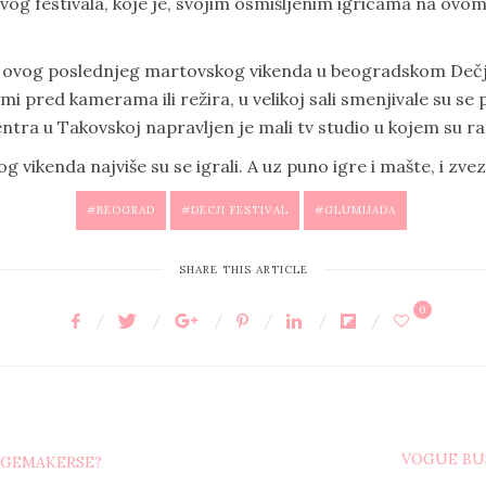
ovog festivala, koje je, svojim osmišljenim igricama na ov
je ovog poslednjeg martovskog vikenda u beogradskom Dečje
lumi pred kamerama ili režira, u velikoj sali smenjivale su se
centra u Takovskoj napravljen je mali tv studio u kojem su ra
vog vikenda najviše su se igrali. A uz puno igre i mašte, i zv
BEOGRAD
DECJI FESTIVAL
GLUMIJADA
SHARE THIS ARTICLE
0
VOGUE BUS
NGEMAKERSE?