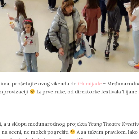
ncima, prošetajte ovog vikenda do
Glumijade
– Međunarodnog
improvizaciji
Iz prve ruke, od direktorke festivala Tijan
di, a u sklopu međunarodnog projekta
Young Theatre Kreati
 na sceni, ne možeš pogrešiti
A sa takvim pravilom, lako j