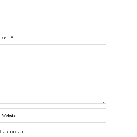
O
O
S
S
T
T
E
E
D
arked
*
D
O
O
N
N
e I comment.