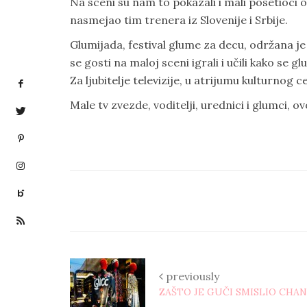
Na sceni su nam to pokazali i mali posetioci 
nasmejao tim trenera iz Slovenije i Srbije.
Glumijada, festival glume za decu, održana 
se gosti na maloj sceni igrali i učili kako se g
Za ljubitelje televizije, u atrijumu kulturnog 
Male tv zvezde, voditelji, urednici i glumci, o
previously
ZAŠTO JE GUČI SMISLIO CHA