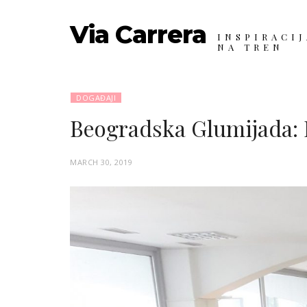
Via Carrera
INSPIRACIJ
NA TREN
DOGAĐAJI
Beogradska Glumijada: 
P
MARCH 30, 2019
O
S
T
E
D
O
N