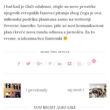
I baš kad je Guči odahnuo, stigle su nove prozivke
njegovih evropskih fanova i pitanja zbog čega je ova
milionska podrška planirana samo na teritoriji
Severne Amerike. Izvesno, piše se novi komunikacioni
plan i kreće nova runda odnosa s javnošću. Za to
vreme, u izlozima bez fantomki
SHARE THIS ARTICLE
0
up next
previously
YOU MIGHT ALSO LIKE