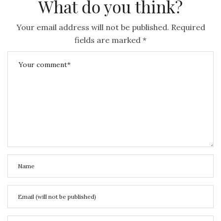
What do you think?
T
E
Your email address will not be published.
Required
D
fields are marked
*
O
N