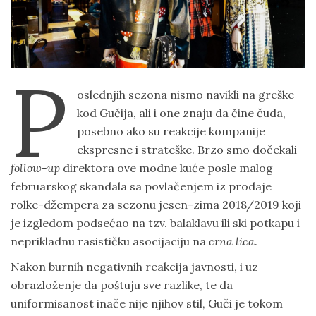
O
N
P
oslednjih sezona nismo navikli na greške
kod Gučija, ali i one znaju da čine čuda,
posebno ako su reakcije kompanije
ekspresne i strateške. Brzo smo dočekali
follow-up
direktora ove modne kuće posle malog
februarskog skandala sa povlačenjem iz prodaje
rolke-džempera za sezonu jesen-zima 2018/2019 koji
je izgledom podsećao na tzv. balaklavu ili ski potkapu i
neprikladnu rasističku asocijaciju na
crna lica
.
Nakon burnih negativnih reakcija javnosti, i uz
obrazloženje da poštuju sve razlike, te da
uniformisanost inače nije njihov stil, Guči je tokom