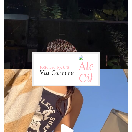
via.carrera
Jul 31
Followed by: 678
Via Carrera
via.carrera