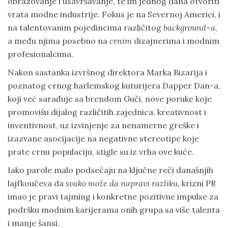
obrazovanje i usavršavanje, te im jednog dana otvoriti
vrata modne industrije. Fokus je na Severnoj Americi, i
na talentovanim pojedincima različitog
background
–
a
,
a među njima posebno na
crnim
dizajnerima i modnim
profesionalcima.
Nakon sastanka izvršnog direktora Marka Bizarija i
poznatog crnog harlemskog kuturijera Dapper Dan-a,
koji već sarađuje sa brendom Guči, nove poruke koje
promovišu dijalog različitih zajednica, kreativnost i
inventivnost, uz izvinjenje za nenamerne greške i
izazvane asocijacije na negativne stereotipe koje
prate crnu populaciju, stigle su iz vrha ove kuće.
Iako parole malo podsećaju na ključne reči današnjih
lajfkoučeva da
svako može da napravi razliku
, krizni PR
imao je pravi tajming i konkretne pozitivne impulse za
podršku modnim karijerama onih grupa sa više talenta
i manje šansi.