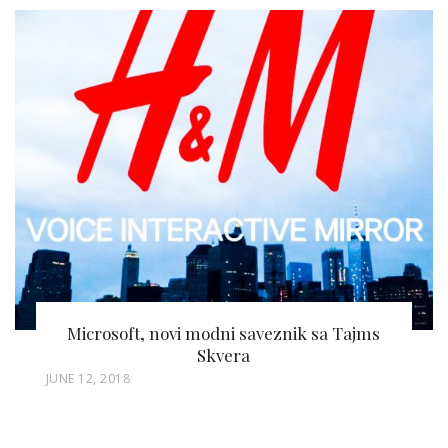
Microsoft, novi modni saveznik sa Tajms
Skvera
P
JUNE 12, 2018
O
S