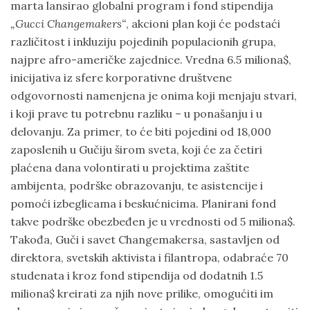
marta lansirao globalni program i fond stipendija
„Gucci Changemakers“
, akcioni plan koji će podstaći
različitost i inkluziju pojedinih populacionih grupa,
najpre afro-američke zajednice. Vredna 6.5 miliona$,
inicijativa iz sfere korporativne društvene
odgovornosti namenjena je onima koji menjaju stvari,
i koji prave tu potrebnu razliku – u ponašanju i u
delovanju. Za primer, to će biti pojedini od 18,000
zaposlenih u Gučiju širom sveta, koji će za četiri
plaćena dana volontirati u projektima zaštite
ambijenta, podrške obrazovanju, te asistencije i
pomoći izbeglicama i beskućnicima. Planirani fond
takve podrške obezbeđen je u vrednosti od 5 miliona$.
Takođa, Guči i savet Changemakersa, sastavljen od
direktora, svetskih aktivista i filantropa, odabraće 70
studenata i kroz fond stipendija od dodatnih 1.5
miliona$ kreirati za njih nove prilike, omogućiti im