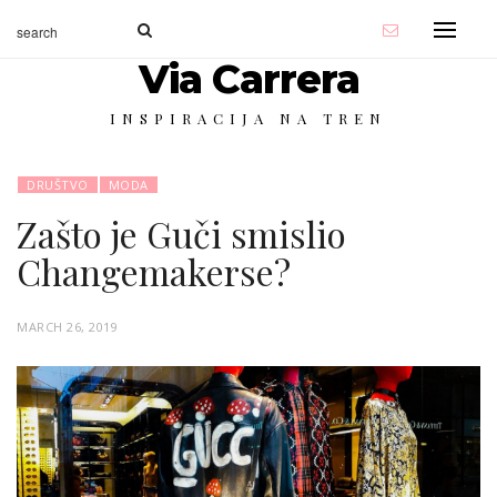
Via Carrera
INSPIRACIJA NA TREN
DRUŠTVO
MODA
Zašto je Guči smislio
Changemakerse?
P
MARCH 26, 2019
O
S
T
E
D