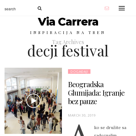
Via Carrera
INSPIRACIJA NA TREN
Tag Archives
decji festival
DOGAĐAJI
Beogradska
Glumijada: Igranje
bez pauze
P
MARCH 30, 2019
O
ko se družite sa
S
radoznalim