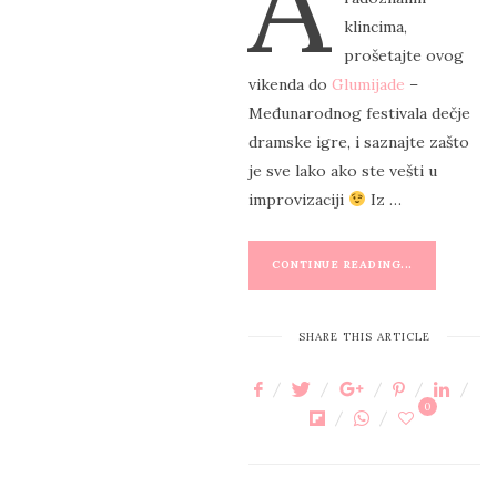
A
T
klincima,
E
prošetajte ovog
D
vikenda do
Glumijade
–
O
Međunarodnog festivala dečje
N
dramske igre, i saznajte zašto
je sve lako ako ste vešti u
improvizaciji
Iz …
CONTINUE READING...
SHARE THIS ARTICLE
0