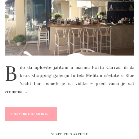
T
E
D
O
N
B
ilo da uplovite jahtom u marinu Porto Carras, ili da
kroz shopping galeriju hotela Meliton ušetate u Blue
Yacht bar, osmeh je na vidiku – pred vama je sat
vremena …
CONTINUE READING...
SHARE THIS ARTICLE