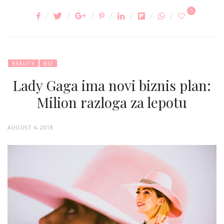
5
BEAUTY
BIZ
Lady Gaga ima novi biznis plan:
Milion razloga za lepotu
P
AUGUST 4, 2018
O
S
T
E
D
O
N