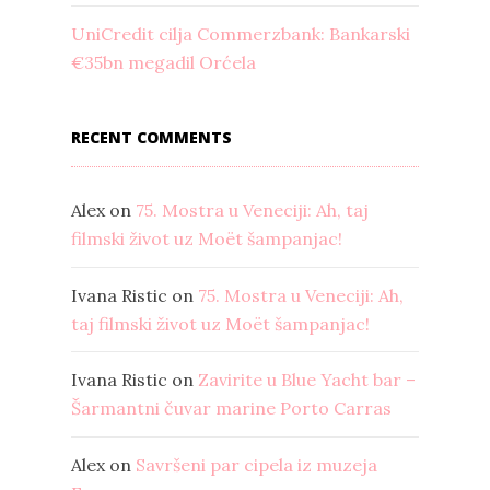
UniCredit cilja Commerzbank: Bankarski
€35bn megadil Orćela
RECENT COMMENTS
Alex
on
75. Mostra u Veneciji: Ah, taj
filmski život uz Moët šampanjac!
Ivana Ristic
on
75. Mostra u Veneciji: Ah,
taj filmski život uz Moët šampanjac!
Ivana Ristic
on
Zavirite u Blue Yacht bar –
Šarmantni čuvar marine Porto Carras
Alex
on
Savršeni par cipela iz muzeja