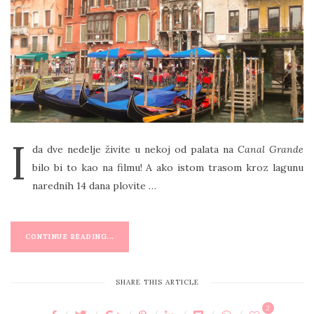
T
E
D
O
N
I
da dve nedelje živite u nekoj od palata na
Canal Grande
bilo bi to kao na filmu! A ako istom trasom kroz lagunu
narednih 14 dana plovite …
CONTINUE READING...
SHARE THIS ARTICLE
2