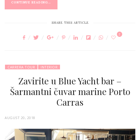
CONTINUE READING...
SHARE THIS ARTICLE
2
CARRERA TOUR
INTERIOR
Zavirite u Blue Yacht bar –
Šarmantni čuvar marine Porto
Carras
P
AUGUST 20, 2018
O
S