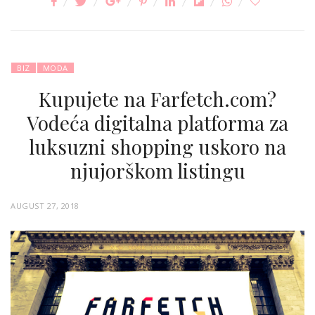
BIZ
MODA
Kupujete na Farfetch.com?
Vodeća digitalna platforma za
luksuzni shopping uskoro na
njujorškom listingu
P
AUGUST 27, 2018
O
S
T
E
D