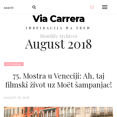
Via Carrera
INSPIRACIJA NA TREN
Monthly Archives
August 2018
DOGAĐAJI
75. Mostra u Veneciji: Ah, taj
filmski život uz Moët šampanjac!
P
AUGUST 29, 2018
O
S