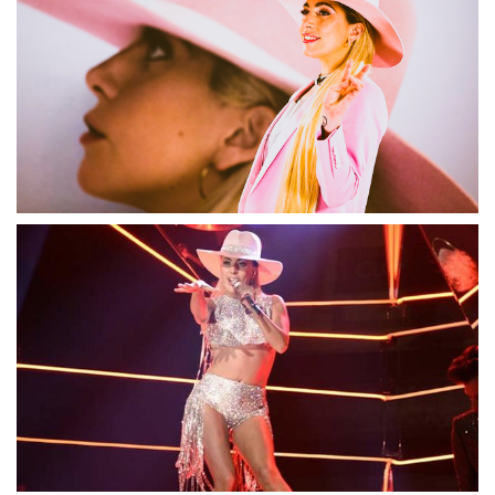
D
O
N