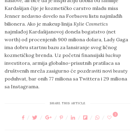
naslove, ali biće da je inspiraciju dobila od familije
Kardašijan čije je kozmetičko carstvo mladu miss
Jenner nedavno dovelo na Forbsovu listu najmlađih
bilionera. Ako je makeup linija
Kylie Cosmetics
najmlađoj Kardašijanovoj donela bogatstvo (net
worth) od procenjenih 900 miliona dolara, Lady Gaga
ima dobru startnu bazu za lansiranje svog ličnog
kozmetičkog brenda. Uz početni finansijski
backup
investitora, armija globalno-prisutnih pratilaca sa
društvenih mreža zasigurno će pozdraviti novi
beauty
poduhvat, bar onih 77 miliona sa Twittera i 29 miliona
sa Instagrama.
SHARE THIS ARTICLE
3