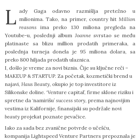
L
ady Gaga odavno razmišlja pretežno u
milionima. Tako, na primer, country hit
Million
reasons
ima preko 130 miliona pregleda na
Youtube-u, poslednji album
Joanne
svrstao se među
platinaste sa blizu million prodatih primeraka, a
poslednja turneja donela je 95 miliona dolara, sa
preko 800 hiljada prodatih ulaznica.
I, došlo je vreme za novi biznis. Čije su ključne reči –
MAKEUP & STARTUP. Za početak, kozmetički brend u
najavi,
Haus Beauty
, okupio je top investitore iz
Silikonske doline. ‘Venture capital’, firme sklone riziku i
spretne da ‘namirišu’
success story
, prema najnovijim
vestima iz Kalifornije, finansijski su podržale novi
beauty
projekat poznate pevačice.
Iako za sada bez zvanične potvrde o učešću,
kompanija Lightspeed Venture Partners prepoznala je