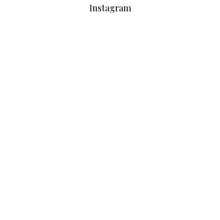
Instagram
via.carrera
Aug 7