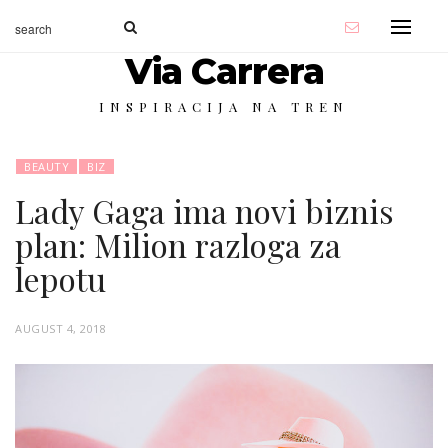
Via Carrera
INSPIRACIJA NA TREN
BEAUTY
BIZ
Lady Gaga ima novi biznis
plan: Milion razloga za
lepotu
P
AUGUST 4, 2018
O
S
T
E