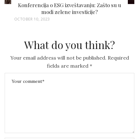
Konferencija o ESG izveštavanju: Zašto su u
modi zelene investicije?
P
OCTOBER 10, 2023
O
S
What do you think?
T
E
Your email address will not be published.
Required
D
fields are marked
*
O
N