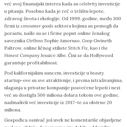
već svoj finansijski interes kada su
celebrity
investicije
u pitanju. Posebno kada je reč o tržištu lepote,
zdravog života i ekologije. Od 1999. godine, među 300
firmi iz
consumer goods
sektora kojima su pomogli da
porastu, našle su se i firme poput online ženskog
saveznika
Girlboss
Sophie Amoruso,
Goop
Gwineth
Paltrow, online ličnog stiliste
Stitch Fix
, kao i
the
Honest Company
Jessice Albe. Čini se da Hollywood
garantuje profitabilnost.
Pod kalifornijskim suncem, investicije u
beauty
startup-ove su sve atraktivnije, i prema istraživanjima,
ulaganja u privatne kompanije posvećene lepoti i nezi
već su dostigla 500 miliona dolara tokom ove godine,
nadmašivši već investicije iz 2017-te za okvirno 20
miliona.
Gospođica osnivač još uvek ne komentariše objavljene