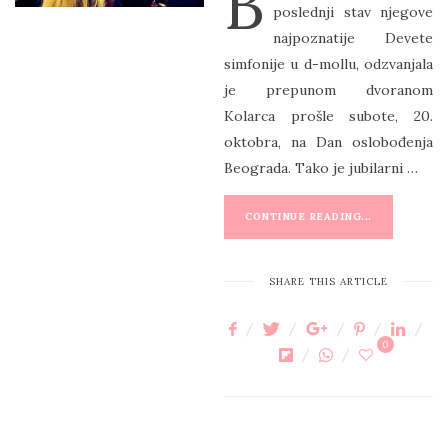
B
poslednji stav njegove
T
najpoznatije Devete
E
simfonije u d-mollu, odzvanjala
D
je prepunom dvoranom
O
Kolarca prošle subote, 20.
N
oktobra, na Dan oslobođenja
Beograda. Tako je jubilarni …
CONTINUE READING...
SHARE THIS ARTICLE
0