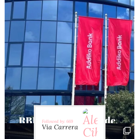
via.carrera
Jul 29
Followed by: 669
Via Carrera