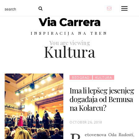
Via Carrera
INSPIRACIJA NA TREN
You are viewing
Kultura
BEOGRAD
KULTURA
Ima li lepšeg jesenjeg
događaja od Bemusa
na Kolarcu?
P
OCTOBER 26, 2018
O
etovenova
Oda Radosti
,
S