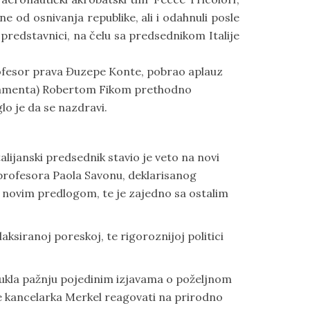
ine od osnivanja republike, ali i odahnuli posle
predstavnici, na čelu sa predsednikom Italije
profesor prava Đuzepe Konte, pobrao aplauz
rlamenta) Robertom Fikom prethodno
lo je da se nazdravi.
talijanski predsednik stavio je veto na novi
i profesora Paola Savonu, deklarisanog
 sa novim predlogom, te je zajedno sa ostalim
elaksiranoj poreskoj, te rigoroznijoj politici
vukla pažnju pojedinim izjavama o poželjnom
 će kancelarka Merkel reagovati na prirodno