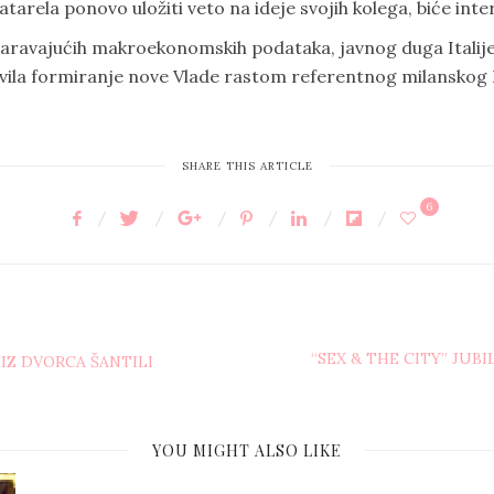
arela ponovo uložiti veto na ideje svojih kolega, biće inte
avajućih makroekonomskih podataka, javnog duga Italije od
lavila formiranje nove Vlade rastom referentnog milanskog F
SHARE THIS ARTICLE
6
“SEX & THE CITY” JUBI
 IZ DVORCA ŠANTILI
YOU MIGHT ALSO LIKE