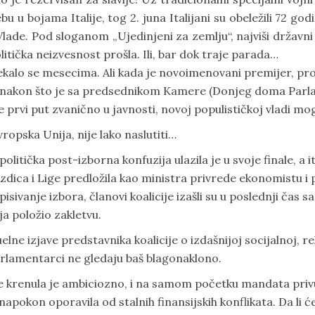
bu u bojama Italije, tog 2. juna Italijani su obeležili 72 god
ade. Pod sloganom „Ujedinjeni za zemlju“, najviši državni 
tička neizvesnost prošla. Ili, bar dok traje parada…
 čekalo se mesecima. Ali kada je novoimenovani premijer, 
u, nakon što je sa predsednikom Kamere (Donjeg doma Pa
 prvi put zvanično u javnosti, novoj populističkoj vladi mog
vropska Unija, nije lako naslutiti…
itička post-izborna konfuzija ulazila je u svoje finale, a i
vezdica i Lige predložila kao ministra privrede ekonomistu 
pisivanje izbora, članovi koalicije izašli su u poslednji čas
ja položio zakletvu.
uelne izjave predstavnika koalicije o izdašnijoj socijalnoj, r
rlamentarci ne gledaju baš blagonaklono.
ike krenula je ambiciozno, i na samom početku mandata pri
napokon oporavila od stalnih finansijskih konflikata. Da li