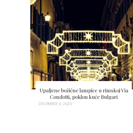
Upaljene božićne lampice u rimskoj Via
Condotti, poklon kuće Bulgari
P
DECEMBER 9, 2020
O
S
T