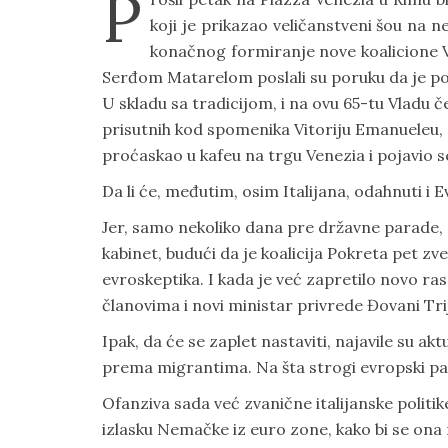
P
koji je prikazao veličanstveni šou na ne
konačnog formiranje nove koalicione Vl
Serđom Matarelom poslali su poruku da je poli
U skladu sa tradicijom, i na ovu 65-tu Vladu
prisutnih kod spomenika Vitoriju Emanuele
proćaskao u kafeu na trgu Venezia i pojavio se
Da li će, međutim, osim Italijana, odahnuti i E
Jer, samo nekoliko dana pre državne parade, pol
kabinet, budući da je koalicija Pokreta pet z
evroskeptika. I kada je već zapretilo novo ras
članovima i novi ministar privrede Đovani Tri
Ipak, da će se zaplet nastaviti, najavile su akt
prema migrantima. Na šta strogi evropski pa
Ofanziva sada već zvanične italijanske polit
izlasku Nemačke iz euro zone, kako bi se ona 