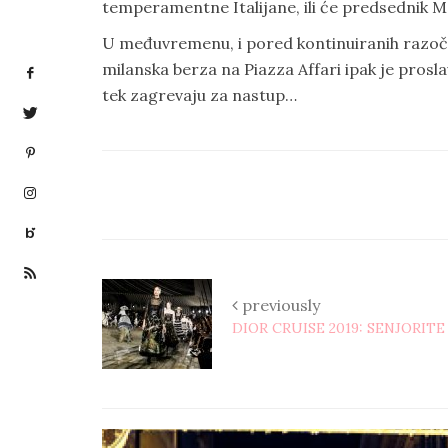
temperamentne Italijane, ili će predsednik Mat
U međuvremenu, i pored kontinuiranih razočar
milanska berza na Piazza Affari ipak je pros
tek zagrevaju za nastup…
previously
DIOR CRUISE 2019: SENJORITE