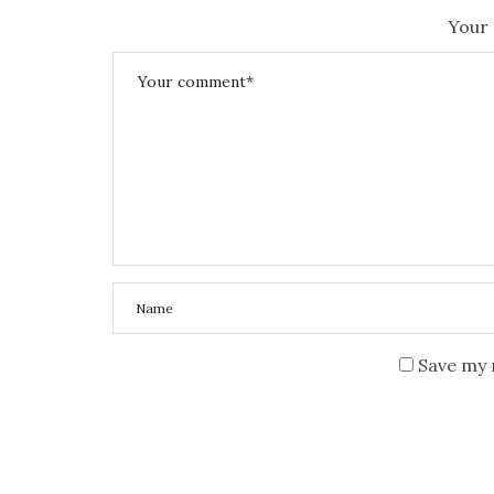
E
Your 
D
O
N
Save my 