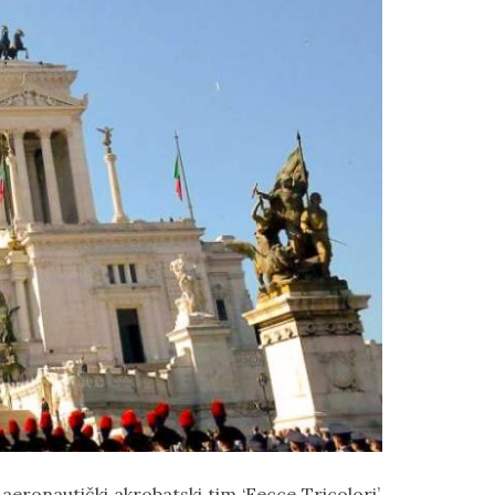
 aeronautički akrobatski tim ‘Fecce Tricolori’,