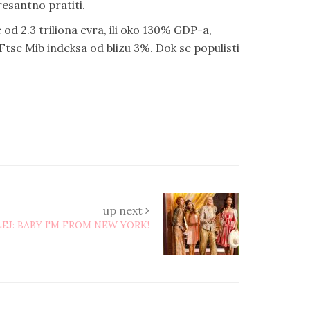
resantno pratiti.
 2.3 triliona evra, ili oko 130% GDP-a,
tse Mib indeksa od blizu 3%. Dok se populisti
up next
LEJ: BABY I'M FROM NEW YORK!