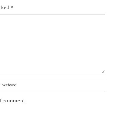
arked
*
e I comment.