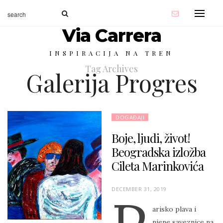
Via Carrera
INSPIRACIJA NA TREN
Tag Archives
Galerija Progres
DOGAĐAJI
Boje, ljudi, život!
Beogradska izložba
Cileta Marinkovića
P
DECEMBER 31, 2019
O
arisko plava i
S
njene saveznice na