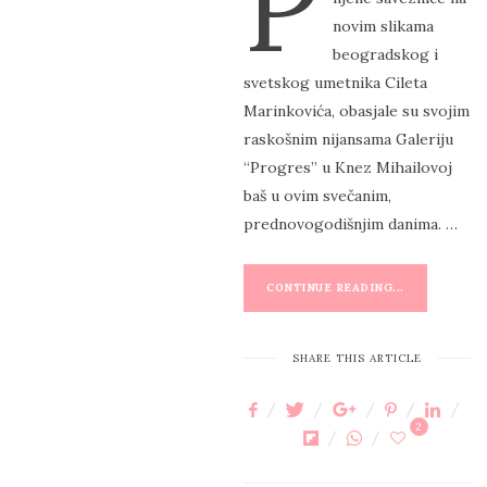
P
T
novim slikama
E
beogradskog i
D
svetskog umetnika Cileta
O
Marinkovića, obasjale su svojim
N
raskošnim nijansama Galeriju
“Progres” u Knez Mihailovoj
baš u ovim svečanim,
prednovogodišnjim danima. …
CONTINUE READING...
SHARE THIS ARTICLE
2