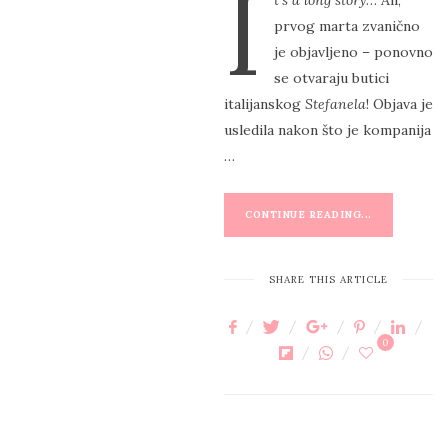
I
t’s a long story
… Ali,
S
prvog marta zvanično
T
je objavljeno – ponovno
E
se otvaraju butici
D
italijanskog
Stefanela
! Objava je
O
usledila nakon što je kompanija
N
…
CONTINUE READING...
SHARE THIS ARTICLE
0