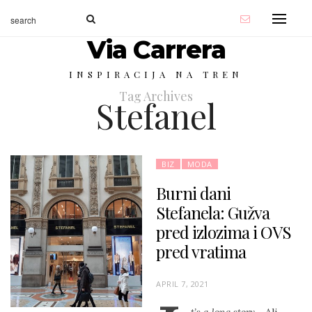
Via Carrera
INSPIRACIJA NA TREN
Tag Archives
Stefanel
BIZ
MODA
Burni dani
Stefanela: Gužva
pred izlozima i OVS
pred vratima
P
APRIL 7, 2021
O