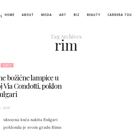
HOME
ABOUT
MODA
ART
BIZ
BEAUTY
CARRERA TOU
A
Tag Archives
rim
SVET
ne božićne lampice u
j Via Condotti, poklon
ulgari
, 2020
uksuzna kuća nakita Bulgari
poklonila je svom gradu Rimu