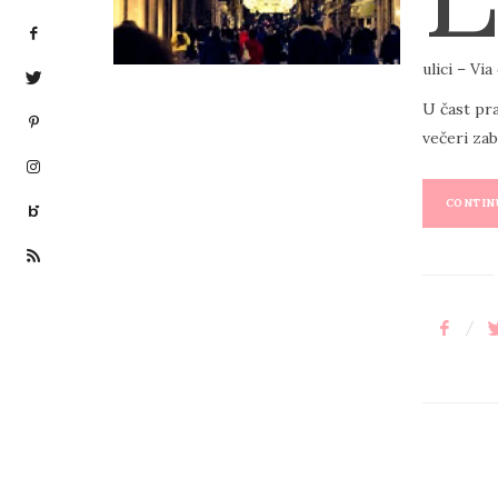
E
D
ulici – Via
O
U čast pr
N
večeri zab
CONTINU