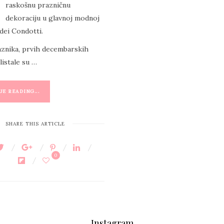
raskošnu prazničnu
dekoraciju u glavnoj modnoj
 dei Condotti.
aznika, prvih decembarskih
listale su …
E READING...
SHARE THIS ARTICLE
0
Instagram