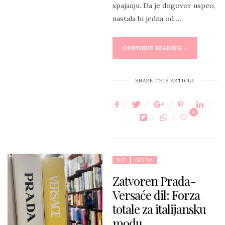
spajanju. Da je dogovor uspeo,
nastala bi jedna od …
CONTINUE READING...
SHARE THIS ARTICLE
0
BIZ
MODA
Zatvoren Prada-
Versaće dil: Forza
totale za italijansku
modu