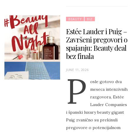
BEAUTY
BIZ
Estée Lauder i Puig –
Završeni pregovori o
spajanju: Beauty deal
bez finala
P
JUNE 11, 2026
P
O
osle gotovo dva
S
meseca intenzivnih
T
razgovora, Estée
E
Lauder Companies
D
i španski luxury beauty gigant
O
Puig zvanično su prekinuli
N
pregovore o potencijalnom