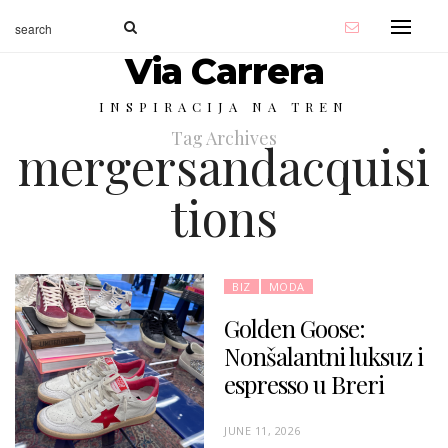
Via Carrera
INSPIRACIJA NA TREN
Tag Archives
mergersandacquisi
tions
BIZ
MODA
Golden Goose:
Nonšalantni luksuz i
espresso u Breri
P
JUNE 11, 2026