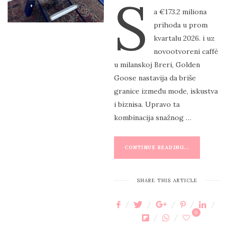
S
O
a €173.2 miliona
S
prihoda u prom
T
kvartalu 2026. i uz
E
novootvoreni caffè
D
u milanskoj Breri, Golden
O
Goose nastavija da briše
N
granice između mode, iskustva
i biznisa. Upravo ta
kombinacija snažnog …
CONTINUE READING...
SHARE THIS ARTICLE
0