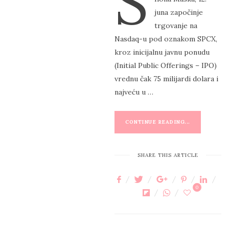
S
T
juna započinje
E
trgovanje na
D
Nasdaq-u pod oznakom SPCX,
O
kroz inicijalnu javnu ponudu
N
(Initial Public Offerings – IPO)
vrednu čak 75 milijardi dolara i
najveću u …
CONTINUE READING...
SHARE THIS ARTICLE
0