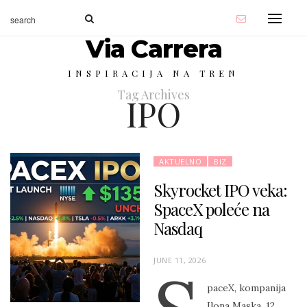
Via Carrera
INSPIRACIJA NA TREN
Tag Archives
IPO
AKTUELNO
BIZ
Skyrocket IPO veka:
SpaceX poleće na
Nasdaq
P
JUNE 11, 2026
O
paceX, kompanija
S
Ilona Maska, 12.