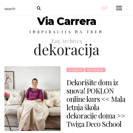
Via Carrera
INSPIRACIJA NA TREN
Tag Archives
dekoracija
DESIGN
INTERIOR
Dekorišite dom iz
snova! POKLON
online kurs << Mala
letnja škola
dekoracije doma >>
Twiga Deco School