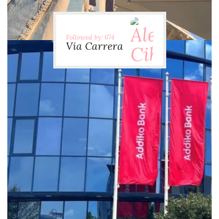
Followed by: 674
Via Carrera
via.carrera
Jul 29