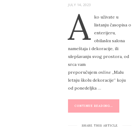
P
JULY 14, 2023
A
O
ko uživate u
S
listanju časopisa o
T
enterijeru,
E
obilasku salona
D
nameštaja i dekoracije, ili
O
ulepšavanju svog prostora, od
N
srca vam
preporučujem
online
„Malu
letnju školu dekoracije“ koju
od ponedeljka …
CONTINUE READING...
SHARE THIS ARTICLE