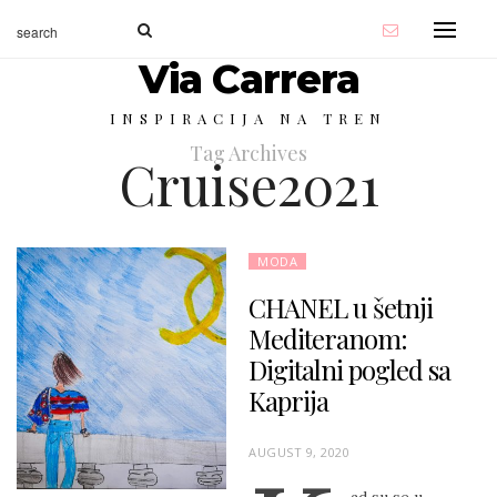
Via Carrera
INSPIRACIJA NA TREN
Tag Archives
Cruise2021
MODA
CHANEL u šetnji
Mediteranom:
Digitalni pogled sa
Kaprija
P
AUGUST 9, 2020
O