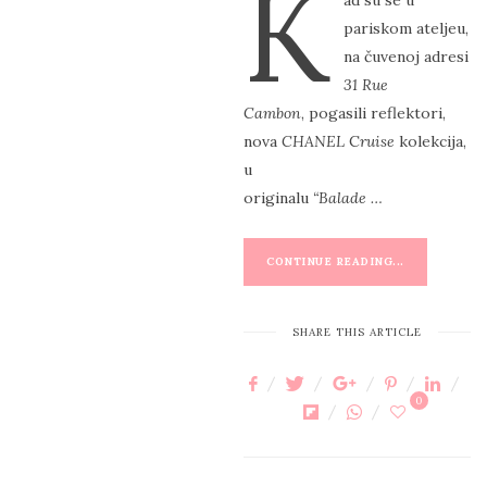
K
ad su se u
S
pariskom ateljeu,
T
na čuvenoj adresi
E
31 Rue
D
Cambon
, pogasili reflektori,
O
nova
CHANEL
C
ruise
kolekcija,
N
u
originalu
“Balade …
CONTINUE READING...
SHARE THIS ARTICLE
0