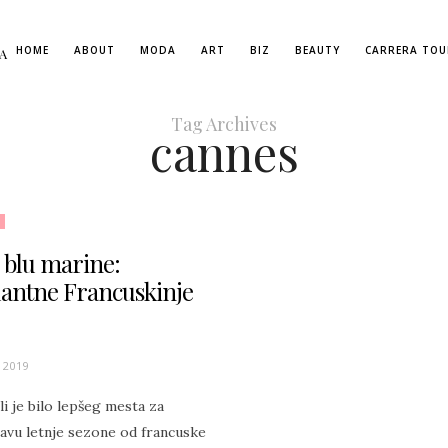
HOME
ABOUT
MODA
ART
BIZ
BEAUTY
CARRERA TOU
A
Tag Archives
cannes
 blu marine:
antne Francuskinje
 2019
 li je bilo lepšeg mesta za
javu letnje sezone od francuske