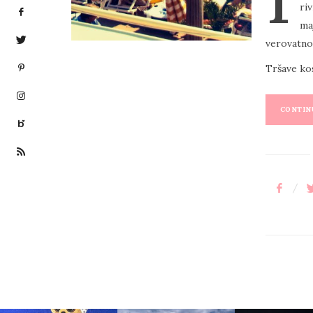
ri
E
ma
D
verovatno
O
Tršave ko
N
CONTINU