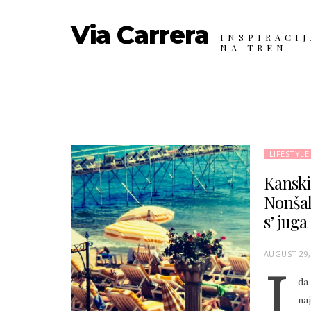
Via Carrera
INSPIRACIJ
NA TREN
LIFESTYLE
Kanski
Nonšal
s’ juga
P
AUGUST 29,
I
O
da
S
na
T