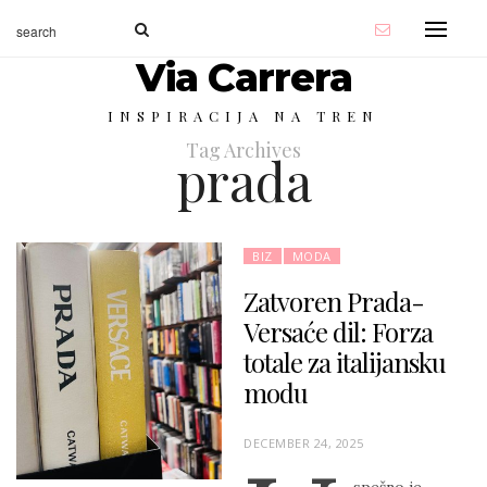
Via Carrera
INSPIRACIJA NA TREN
Tag Archives
prada
BIZ
MODA
Zatvoren Prada-
Versaće dil: Forza
totale za italijansku
modu
P
DECEMBER 24, 2025
O