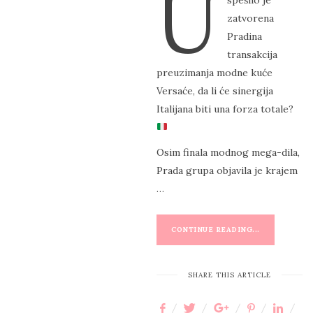
U
spešno je
S
zatvorena
T
Pradina
E
transakcija
D
preuzimanja modne kuće
O
Versaće, da li će sinergija
N
Italijana biti una forza totale?
Osim finala modnog mega-dila,
Prada grupa objavila je krajem
…
CONTINUE READING...
SHARE THIS ARTICLE