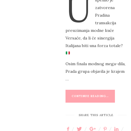
U
spešno je
S
zatvorena
T
Pradina
E
transakcija
D
preuzimanja modne kuće
O
Versaće, da li će sinergija
N
Italijana biti una forza totale?
Osim finala modnog mega-dila,
Prada grupa objavila je krajem
…
CONTINUE READING...
SHARE THIS ARTICLE