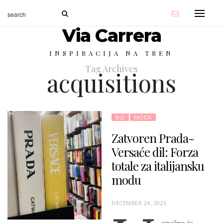
Via Carrera
INSPIRACIJA NA TREN
Tag Archives
acquisitions
BIZ
MODA
Zatvoren Prada-
Versaće dil: Forza
totale za italijansku
modu
P
DECEMBER 24, 2025
O