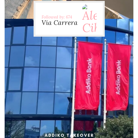
Followed by: 674
Via Carrera
via.carrera
Jul 29